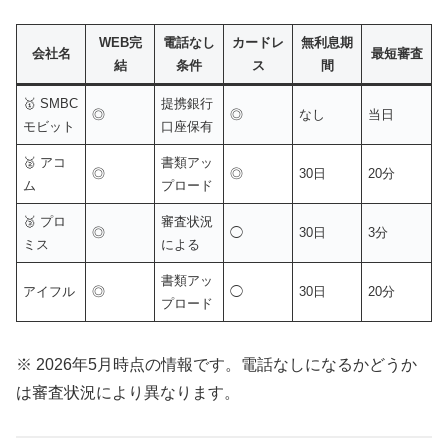
WEB完
電話なし
カードレ
無利息期
会社名
最短審査
結
条件
ス
間
🥇 SMBC
提携銀行
◎
◎
なし
当日
モビット
口座保有
🥈 アコ
書類アッ
◎
◎
30日
20分
ム
プロード
🥉 プロ
審査状況
◎
◯
30日
3分
ミス
による
書類アッ
アイフル
◎
◯
30日
20分
プロード
※ 2026年5月時点の情報です。電話なしになるかどうか
は審査状況により異なります。