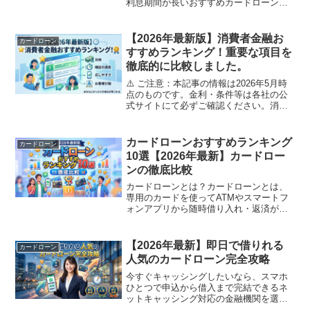
利息期間が長いおすすめカードローンラ
ンキング無利息サービスを最大限に活用
するコツよくある疑問・注意点⚠️ご注
意：本記事の情報は2026年5月時点のもの
【2026年最新版】消費者金融お
カードローン
です。金利・無利息...
すすめランキング！重要な項目を
徹底的に比較しました。
⚠️ ご注意：本記事の情報は2026年5月時
点のものです。金利・条件等は各社の公
式サイトにて必ずご確認ください。消費
者金融のご利用は計画的に。借りすぎに
はご注意ください。目次消費者金融と
は？銀行カードローンとの違い消費者金
カードローンおすすめランキング
カードローン
融の選び方・比較ポ...
10選【2026年最新】カードロー
ンの徹底比較
カードローンとは？カードローンとは、
専用のカードを使ってATMやスマートフ
ォンアプリから随時借り入れ・返済がで
きるローン商品です。銀行や消費者金融
が提供しており、審査に通過すれば、設
定された限度額の範囲内で繰り返し借り
【2026年最新】即日で借りれる
カードローン
入れが可能です。フリー...
人気のカードローン完全攻略
今すぐキャッシングしたいなら、スマホ
ひとつで申込から借入まで完結できるネ
ットキャッシング対応の金融機関を選ぶ
のがおすすめです。本記事では即日融資