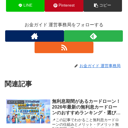
LINE
Pinterest
コピー
お金ガイド 運営事務局をフォローする
お金ガイド 運営事務局
関連記事
無利息期間があるカードローン！
カードローン
2026年最新の無利息カードロー
ンのおすすめランキング・選び
方・注意点をわかりやすく解説し
📌この記事でわかること無利息カードロ
ます。
ーンの仕組みとメリット・デメリット無