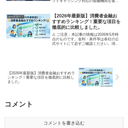
ットキャッシング対応の金融機関を選ぶ
のがおすすめです。本記事では即日融資
が可能な消費者金融・クレジットカー
ド・銀行カードローンを網羅的にランキ
【2026年最新版】消費者金融お
カードローン
ング形式でご紹介します。📌...
すすめランキング！重要な項目を
徹底的に比較しました。
⚠️ ご注意：本記事の情報は2026年5月時
点のものです。金利・条件等は各社の公
式サイトにて必ずご確認ください。消費
者金融のご利用は計画的に。借りすぎに
はご注意ください。目次消費者金融と
は？銀行カードローンとの違い消費者金
融の選び方・比較ポ...
【2026年最新版】消費者金融おすすめラ
ンキング！重要な項目を徹底的に比較し
ました。
コメント
コメントを書き込む