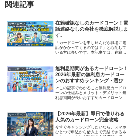
関連記事
在籍確認なしのカードローン！電
カードローン
話連絡なしの会社を徹底解説しま
す。
「カードローンを申し込んだら職場に電
話がかかってくるのでは？」と心配して
いる方は多いです。本記事では、在籍確
認なし・職場への電話連絡なしでカード
ローンを利用できる会社の特徴と選び方
を、2026年最新情報でわかりやすく解説
無利息期間があるカードローン！
カードローン
します。📌この記事で...
2026年最新の無利息カードロー
ンのおすすめランキング・選び
方・注意点をわかりやすく解説し
📌この記事でわかること無利息カードロ
ます。
ーンの仕組みとメリット・デメリット無
利息期間が長いおすすめカードローンラ
ンキング無利息サービスを最大限に活用
するコツよくある疑問・注意点⚠️ご注
意：本記事の情報は2026年5月時点のもの
【2026年最新】即日で借りれる
カードローン
です。金利・無利息...
人気のカードローン完全攻略
今すぐキャッシングしたいなら、スマホ
ひとつで申込から借入まで完結できるネ