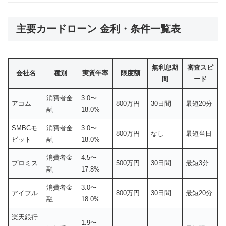
主要カードローン 金利・条件一覧表
無利息期
審査スピ
会社名
種別
実質年率
限度額
間
ード
消費者金
3.0〜
アコム
800万円
30日間
最短20分
融
18.0%
SMBCモ
消費者金
3.0〜
800万円
なし
最短当日
ビット
融
18.0%
消費者金
4.5〜
プロミス
500万円
30日間
最短3分
融
17.8%
消費者金
3.0〜
アイフル
800万円
30日間
最短20分
融
18.0%
楽天銀行
1.9〜