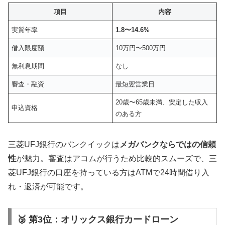
項目
内容
実質年率
1.8〜14.6%
借入限度額
10万円〜500万円
無利息期間
なし
審査・融資
最短翌営業日
20歳〜65歳未満、安定した収入
申込資格
のある方
三菱UFJ銀行のバンクイックは
メガバンクならではの信頼
性
が魅力。審査はアコムが行うため比較的スムーズで、三
菱UFJ銀行の口座を持っている方はATMで24時間借り入
れ・返済が可能です。
🥉 第3位：オリックス銀行カードローン