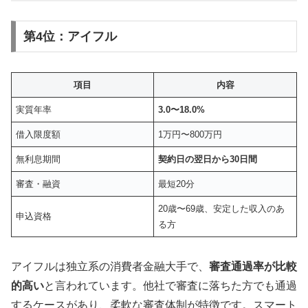
第4位：アイフル
項目
内容
実質年率
3.0〜18.0%
借入限度額
1万円〜800万円
無利息期間
契約日の翌日から30日間
審査・融資
最短20分
20歳〜69歳、安定した収入のあ
申込資格
る方
アイフルは独立系の消費者金融大手で、
審査通過率が比較
的高い
と言われています。他社で審査に落ちた方でも通過
するケースがあり、柔軟な審査体制が特徴です。スマート